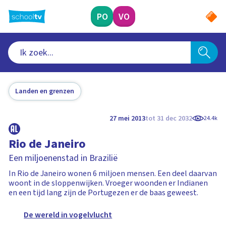
Ga
naar
PO
VO
hoofdinhoud
Landen en grenzen
27 mei 2013
tot 31 dec 2032
24.4k
Rio de Janeiro
Een miljoenenstad in Brazilië
In Rio de Janeiro wonen 6 miljoen mensen. Een deel daarvan
woont in de sloppenwijken. Vroeger woonden er Indianen
en een tijd lang zijn de Portugezen er de baas geweest.
De wereld in vogelvlucht