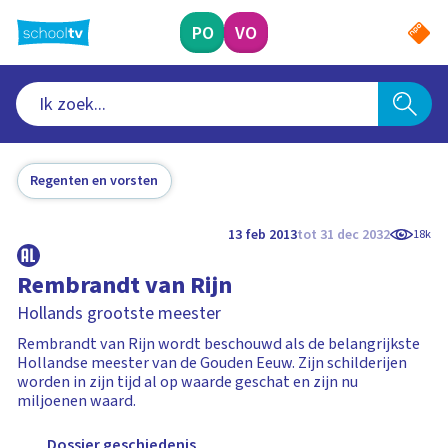
Ga
naar
PO
VO
hoofdinhoud
Regenten en vorsten
13 feb 2013
tot 31 dec 2032
18k
Rembrandt van Rijn
Hollands grootste meester
Rembrandt van Rijn wordt beschouwd als de belangrijkste
Hollandse meester van de Gouden Eeuw. Zijn schilderijen
worden in zijn tijd al op waarde geschat en zijn nu
miljoenen waard.
Dossier geschiedenis