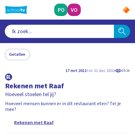
Ga
naar
PO
VO
hoofdinhoud
Getallen
17 mrt 2011
tot 31 dec 2032
19.1k
Rekenen met Raaf
Hoeveel stoelen tel jij?
Hoeveel mensen kunnen er in dit restaurant eten? Tel je
mee?
Rekenen met Raaf