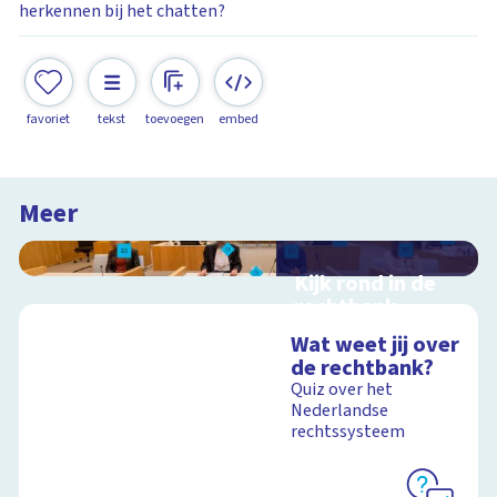
herkennen bij het chatten?
favoriet
tekst
toevoegen
embed
Meer
Kijk rond in de
rechtbank
Interactieve
Wat weet jij over
schoolplaat over
de rechtbank?
rechtspraak in
Quiz over het
Nederland
Nederlandse
rechtssysteem
Schoolplaat