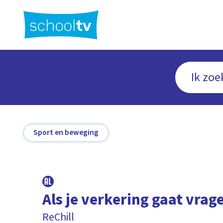
Ga
naar
hoofdinhoud
Sport en beweging
Als je verkering gaat vrag
ReChill