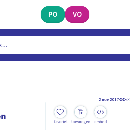
PO
VO
2k
2 nov 2017
en
favoriet
toevoegen
embed