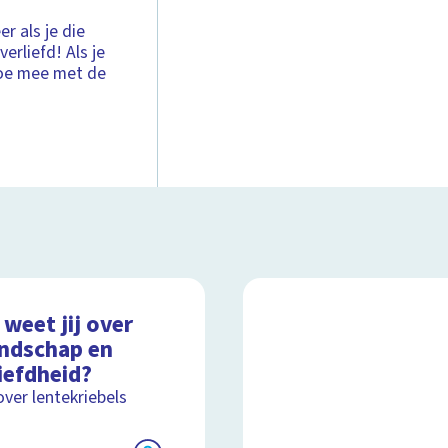
r als je die
verliefd! Als je
 Doe mee met de
weet jij over
endschap en
iefdheid?
over lentekriebels