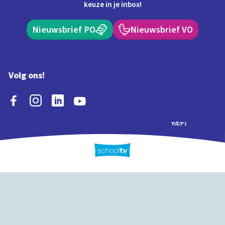
keuze in je inbox!
Nieuwsbrief PO
Nieuwsbrief VO
Volg ons!
Extra's
Schooltv biedt meer
Quiz
Schoolplaat
Tijd
dan video's! Ontdek
onze extra inhoud: