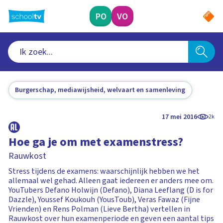
Ga
naar
PO
VO
hoofdinhoud
Burgerschap, mediawijsheid, welvaart en samenleving
17 mei 2016
2k
Hoe ga je om met examenstress?
Rauwkost
Stress tijdens de examens: waarschijnlijk hebben we het
allemaal wel gehad. Alleen gaat iedereen er anders mee om.
YouTubers Defano Holwijn (Defano), Diana Leeflang (D is for
Dazzle), Youssef Koukouh (YousToub), Veras Fawaz (Fijne
Vrienden) en Rens Polman (Lieve Bertha) vertellen in
Rauwkost over hun examenperiode en geven een aantal tips