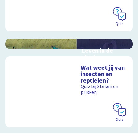
Quiz
Leven in de
sloot
Interactieve
Wat weet jij van
schoolplaat over het
insecten en
slootleven
reptielen?
Quiz bij Steken en
prikken
Schoolplaat
Quiz