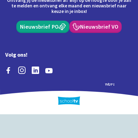
Ontvang jij de nieuwsbrief al? Blijf op de hoogte door je aan
te melden en ontvang elke maand een nieuwsbrief naar
keuze in je inbox!
Nieuwsbrief PO
Nieuwsbrief VO
Volg ons!
Extra's
Schooltv biedt meer
Quiz
Schoolplaat
Tijd
dan video's! Ontdek