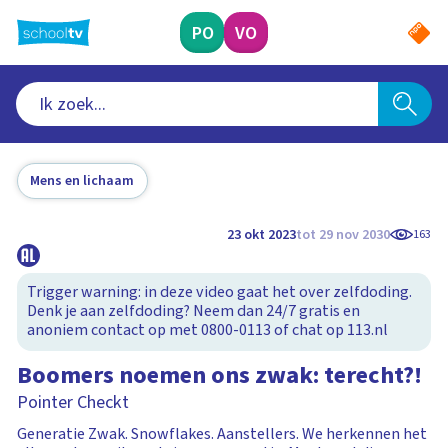
Ga
naar
PO
VO
hoofdinhoud
Mens en lichaam
23 okt 2023
tot 29 nov 2030
163
Trigger warning: in deze video gaat het over zelfdoding.
Denk je aan zelfdoding? Neem dan 24/7 gratis en
anoniem contact op met 0800-0113 of chat op 113.nl
Boomers noemen ons zwak: terecht?!
Pointer Checkt
Generatie Zwak. Snowflakes. Aanstellers. We herkennen het