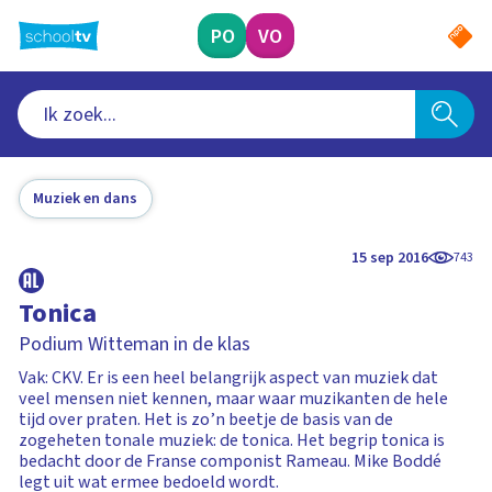
Ga
naar
PO
VO
hoofdinhoud
Muziek en dans
15 sep 2016
743
Tonica
Podium Witteman in de klas
Vak: CKV. Er is een heel belangrijk aspect van muziek dat
veel mensen niet kennen, maar waar muzikanten de hele
tijd over praten. Het is zo’n beetje de basis van de
zogeheten tonale muziek: de tonica. Het begrip tonica is
bedacht door de Franse componist Rameau. Mike Boddé
legt uit wat ermee bedoeld wordt.