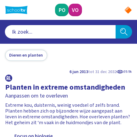
Ga
naar
PO
VO
hoofdinhoud
Dieren en planten
6 jun 2013
tot 31 dec 2032
39.9k
Planten in extreme omstandigheden
Aanpassen om te overleven
Extreme kou, duisternis, weinig voedsel of zelfs brand.
Planten hebben zich op bijzondere wijze aangepast aan
leven in extreme omstandigheden. Hoe overleven planten?
Het geheim zit ‘m vaak in de huidmondjes van de plant.
Focus op biologie