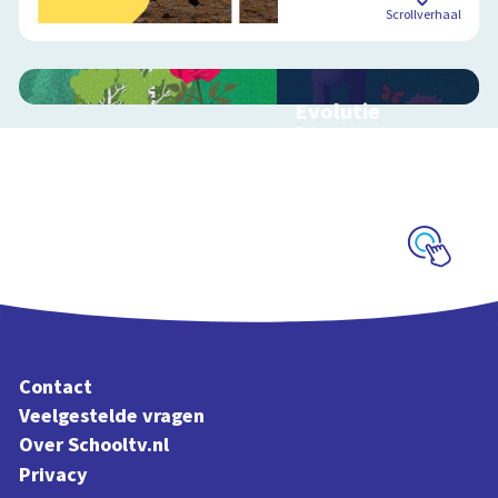
Scrollverhaal
Evolutie
Schoolplaat over
evolutie, ordening en
geologische
tijdschaal
Schoolplaat
Contact
Veelgestelde vragen
Over Schooltv.nl
Privacy