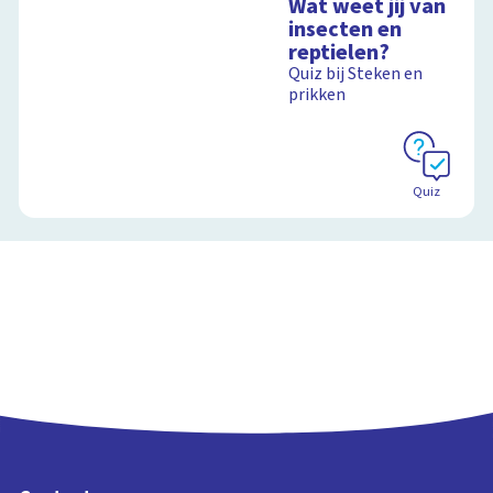
Wat weet jij van
schoolplaat over het
insecten en
slootleven
reptielen?
Quiz bij Steken en
prikken
Schoolplaat
Quiz