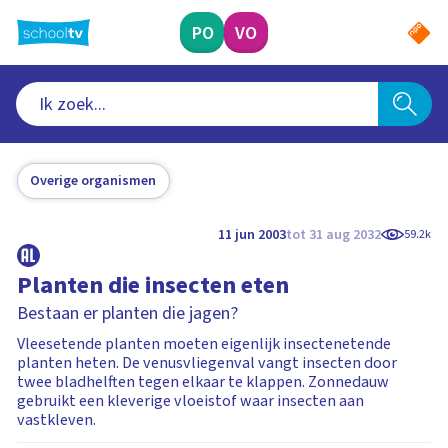
Ga
naar
PO
VO
hoofdinhoud
Overige organismen
11 jun 2003
tot 31 aug 2032
59.2k
Planten die insecten eten
Bestaan er planten die jagen?
Vleesetende planten moeten eigenlijk insectenetende
planten heten. De venusvliegenval vangt insecten door
twee bladhelften tegen elkaar te klappen. Zonnedauw
gebruikt een kleverige vloeistof waar insecten aan
vastkleven.