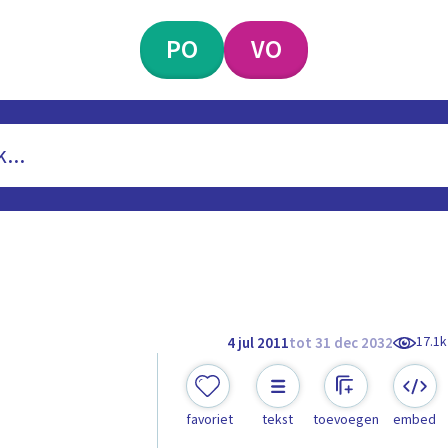
PO
VO
17.1k
4 jul 2011
tot 31 dec 2032
favoriet
tekst
toevoegen
embed