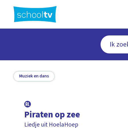
Ga
naar
hoofdinhoud
Muziek en dans
Piraten op zee
Liedje uit HoelaHoep