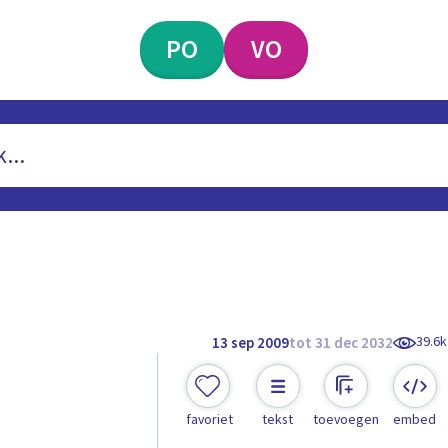
PO
VO
39.6k
13 sep 2009
tot 31 dec 2032
favoriet
tekst
toevoegen
embed