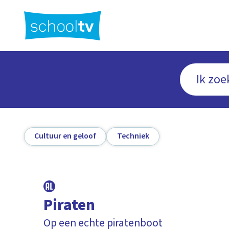
Ga
naar
hoofdinhoud
Cultuur en geloof
Techniek
Piraten
Op een echte piratenboot