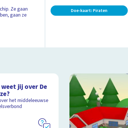
chip. Ze gaan
Doe-kaart: Piraten
bben, gaan ze
weet jij over De
ze?
over het middeleeuwse
elsverbond