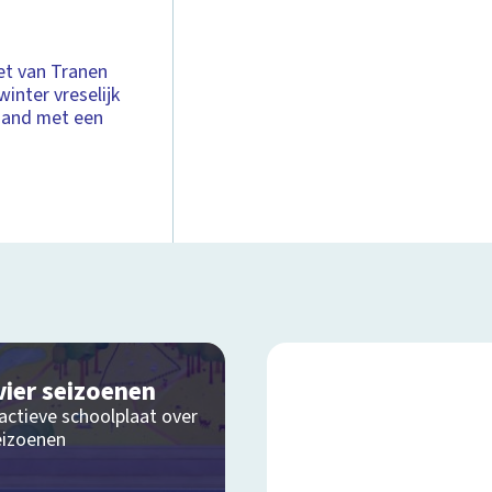
iet van Tranen
winter vreselijk
emand met een
vier seizoenen
actieve schoolplaat over
eizoenen