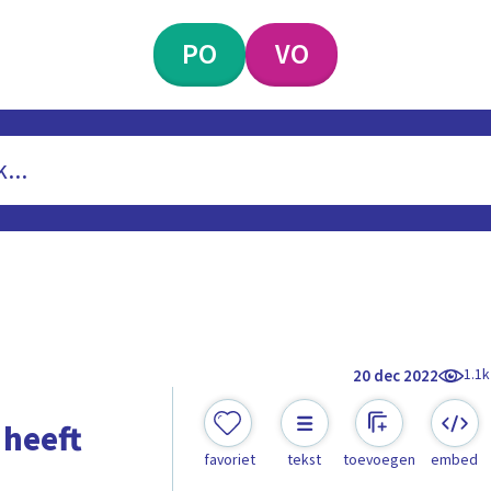
PO
VO
1.1k
20 dec 2022
 heeft
favoriet
tekst
toevoegen
embed