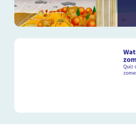
Wat 
zom
Quiz 
zomer