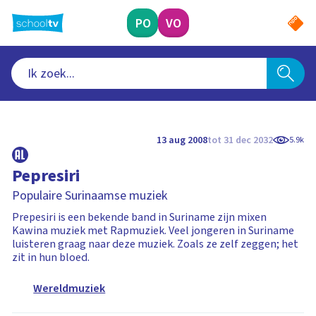
Ga
naar
PO
VO
hoofdinhoud
13 aug 2008
tot 31 dec 2032
5.9k
Pepresiri
Populaire Surinaamse muziek
Prepesiri is een bekende band in Suriname zijn mixen
Kawina muziek met Rapmuziek. Veel jongeren in Suriname
luisteren graag naar deze muziek. Zoals ze zelf zeggen; het
zit in hun bloed.
Wereldmuziek