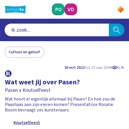
Ga
naar
PO
VO
hoofdinhoud
Cultuur en geloof
30 mrt 2022
tot 27 sep 2030
1.3k
Wat weet jij over Pasen?
Pasen x Knutselfeest
Wat hoort er eigenlijk allemaal bij Pasen? En hoe zou de
Paashaas aan zijn eieren komen? Presentatrice Rosalie
Boom bevraagt zes kunstenaars.
Knutselfeest