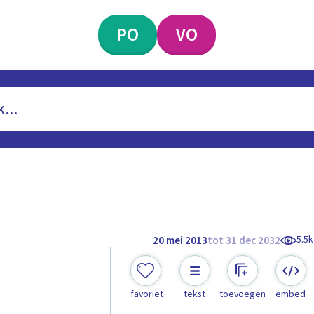
PO
VO
5.5k
20 mei 2013
tot 31 dec 2032
favoriet
tekst
toevoegen
embed