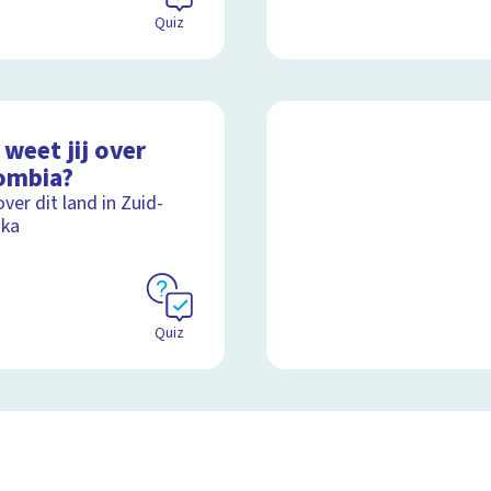
Quiz
weet jij over
ombia?
over dit land in Zuid-
ika
Quiz