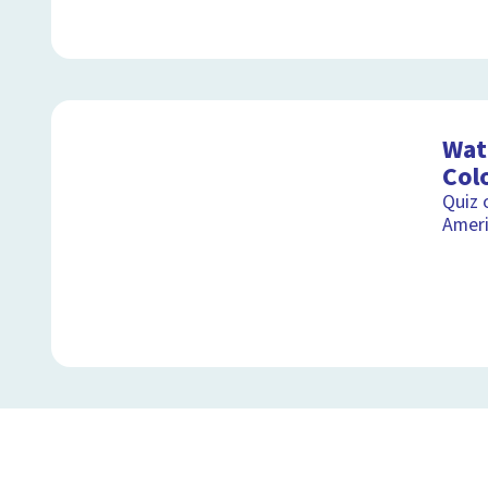
Wat 
Col
Quiz 
Amer