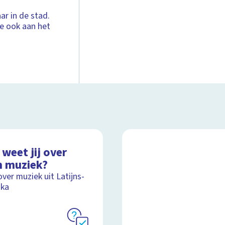
ar in de stad.
je ook aan het
weet jij over
n muziek?
over muziek uit Latijns-
ika