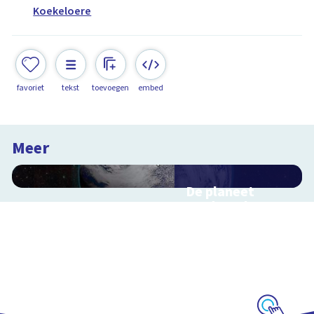
Koekeloere
favoriet
tekst
toevoegen
embed
Meer
De planeet
aarde en haar
satelliet, de
maan
Interactieve
schoolplaat voorbij
de dampkring