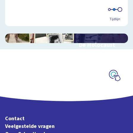
Tijdlijn
De Holocaust
Interactieve
schoolplaat over de
Jodenvervolging
Schoolplaat
Contact
Veelgestelde vragen