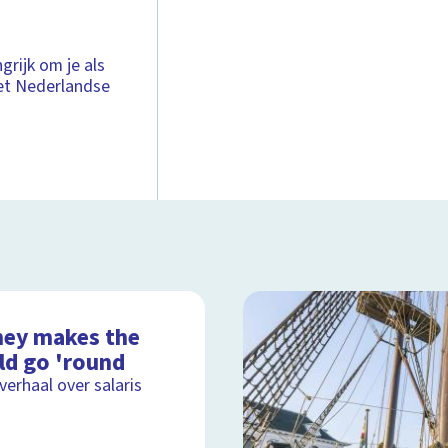
rijk om je als
het Nederlandse
ey makes the
ld go 'round
lverhaal over salaris