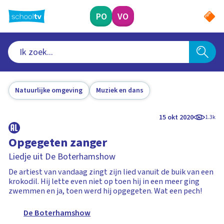
Ga
naar
PO
VO
hoofdinhoud
Natuurlijke omgeving
Muziek en dans
15 okt 2020
1.3k
Opgegeten zanger
Liedje uit De Boterhamshow
De artiest van vandaag zingt zijn lied vanuit de buik van een
krokodil. Hij lette even niet op toen hij in een meer ging
zwemmen en ja, toen werd hij opgegeten. Wat een pech!
De Boterhamshow