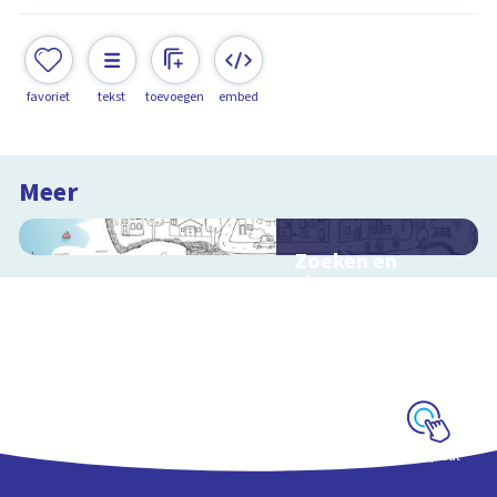
favoriet
tekst
toevoegen
embed
Meer
Zoeken en
zingen met
Sesamstraat
Interactieve
schoolplaat met
kinderliedjes
Schoolplaat