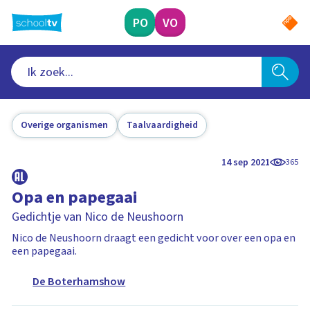
Ga
naar
PO
VO
hoofdinhoud
Overige organismen
Taalvaardigheid
14 sep 2021
365
Opa en papegaai
Gedichtje van Nico de Neushoorn
Nico de Neushoorn draagt een gedicht voor over een opa en
een papegaai.
De Boterhamshow