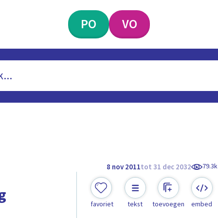
PO
VO
79.3k
8 nov 2011
tot 31 dec 2032
ig
favoriet
tekst
toevoegen
embed