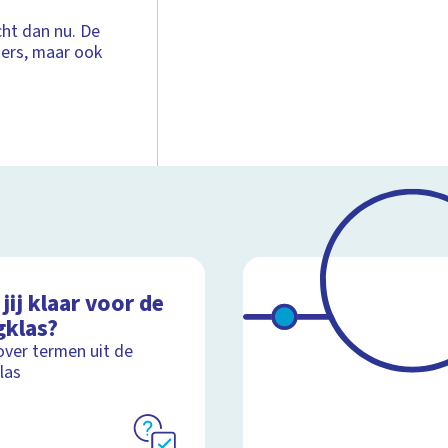
icht dan nu. De
ders, maar ook
jij klaar voor de
gklas?
over termen uit de
las