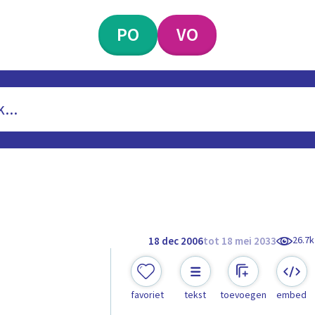
PO
VO
26.7k
18 dec 2006
tot 18 mei 2033
favoriet
tekst
toevoegen
embed