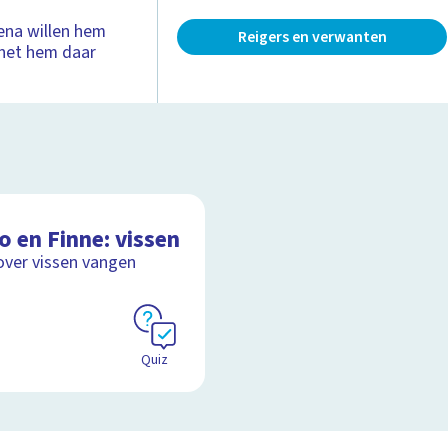
yena willen hem
Reigers en verwanten
l het hem daar
o en Finne: vissen
over vissen vangen
Quiz