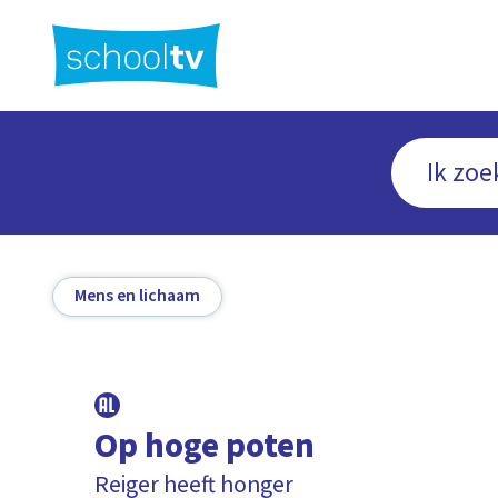
Ga
naar
hoofdinhoud
Mens en lichaam
Op hoge poten
Reiger heeft honger