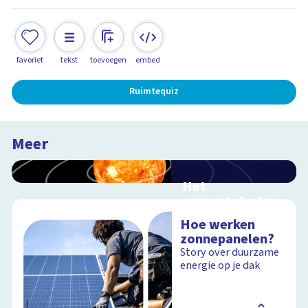
favoriet
tekst
toevoegen
embed
Ruimtequiz
Meer
Het
zonnestelsel in
3D
Hoe werken
Reis mee door ons
zonnepanelen?
zonnestelsel
Story over duurzame
energie op je dak
Schoolplaat