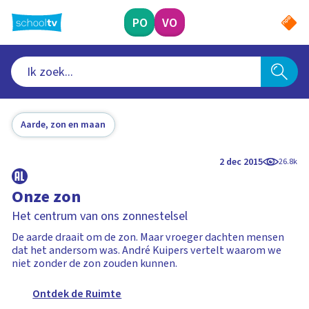
Ga
naar
PO
VO
hoofdinhoud
Aarde, zon en maan
2 dec 2015
26.8k
Onze zon
Het centrum van ons zonnestelsel
De aarde draait om de zon. Maar vroeger dachten mensen
dat het andersom was. André Kuipers vertelt waarom we
niet zonder de zon zouden kunnen.
Ontdek de Ruimte