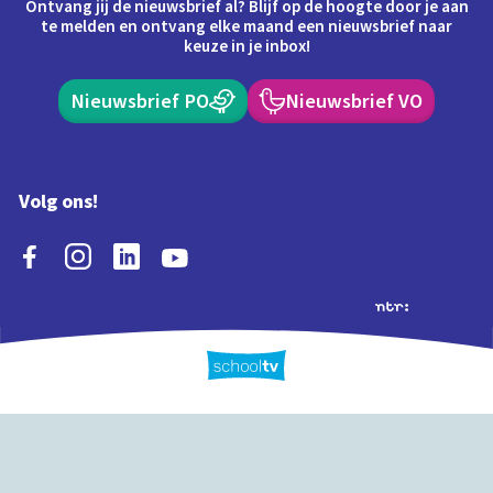
Ontvang jij de nieuwsbrief al? Blijf op de hoogte door je aan
te melden en ontvang elke maand een nieuwsbrief naar
keuze in je inbox!
Nieuwsbrief PO
Nieuwsbrief VO
Volg ons!
Extra's
Schooltv biedt meer
Quiz
Schoolplaat
Tijd