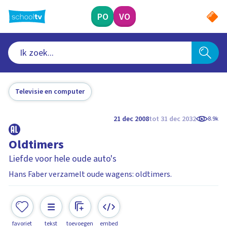
Ga
naar
PO
VO
hoofdinhoud
Televisie en computer
21 dec 2008
tot 31 dec 2032
8.9k
Oldtimers
Liefde voor hele oude auto's
Hans Faber verzamelt oude wagens: oldtimers.
favoriet
tekst
toevoegen
embed