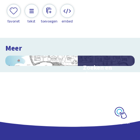
favoriet
tekst
toevoegen
embed
Meer
Zoeken en
zingen met
Sesamstraat
Interactieve
schoolplaat met
kinderliedjes
Schoolplaat