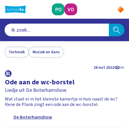
Ga
naar
PO
VO
hoofdinhoud
Techniek
Muziek en dans
28 mrt 2022
1k
Ode aan de wc-borstel
Liedje uit De Boterhamshow
Wat staat er in het kleinste kamertje in huis naast de wc?
Rene de Plank zingt een ode aan de wc-borstel.
De Boterhamshow