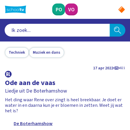
Ga
naar
PO
VO
hoofdinhoud
Techniek
Muziek en dans
17 apr 2022
821
Ode aan de vaas
Liedje uit De Boterhamshow
Het ding waar Rene over zingt is heel breekbaar. Je doet er
water in en daarna kun je er bloemen in zetten. Weet jij wat
het is?
De Boterhamshow