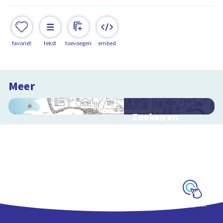
favoriet
tekst
toevoegen
embed
Meer
Zoeken en
zingen met
Sesamstraat
Interactieve
schoolplaat met
kinderliedjes
Schoolplaat