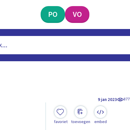
PO
VO
877
9 jan 2023
favoriet
toevoegen
embed