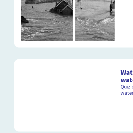
Wat 
wat
Quiz 
wate