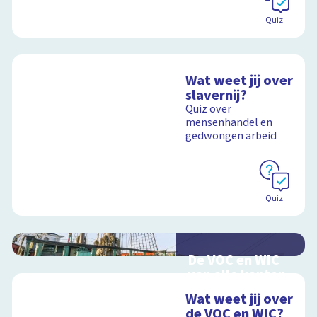
Quiz
Wat weet jij over
slavernij?
Quiz over
mensenhandel en
gedwongen arbeid
Quiz
De VOC en WIC
van alle kanten
Handel en oorlog
Wat weet jij over
over zee
de VOC en WIC?