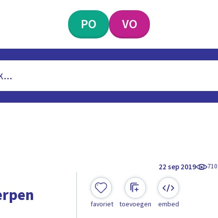
PO
VO
710
22 sep 2019
erpen
favoriet
toevoegen
embed