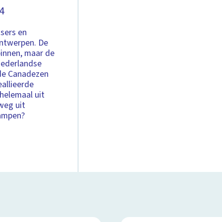
4
sers en
Antwerpen. De
binnen, maar de
Nederlandse
 de Canadezen
eallieerde
helemaal uit
weg uit
ampen?