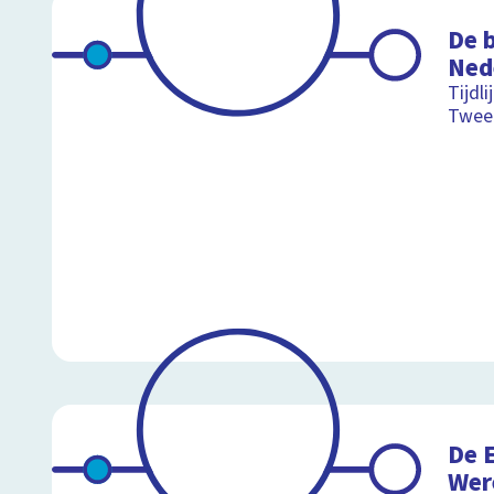
De b
Ned
Tijdl
Twee
De 
Wer