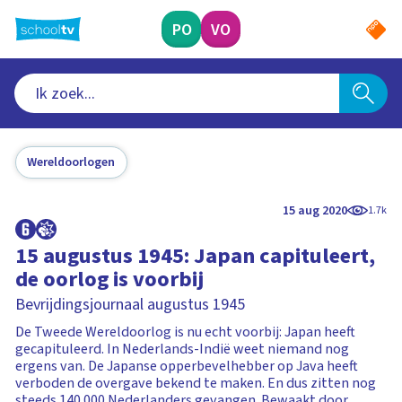
Ga
naar
PO
VO
hoofdinhoud
Wereldoorlogen
15 aug 2020
1.7k
15 augustus 1945: Japan capituleert,
de oorlog is voorbij
Bevrijdingsjournaal augustus 1945
De Tweede Wereldoorlog is nu echt voorbij: Japan heeft
gecapituleerd. In Nederlands-Indië weet niemand nog
ergens van. De Japanse opperbevelhebber op Java heeft
verboden de overgave bekend te maken. En dus zitten nog
steeds 140.000 Nederlanders gevangen. Bewaakt door