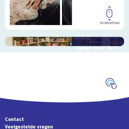
Scrollverhaal
Lezen voor de
lijst
Hulp bij het
uitzoeken van een
boek voor de leeslijst
Schoolplaat
Contact
Veelgestelde vragen