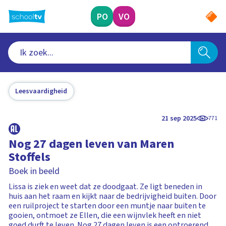
Ga
naar
PO
VO
hoofdinhoud
Leesvaardigheid
21 sep 2025
771
Nog 27 dagen leven van Maren
Stoffels
Boek in beeld
Lissa is ziek en weet dat ze doodgaat. Ze ligt beneden in
huis aan het raam en kijkt naar de bedrijvigheid buiten. Door
een ruilproject te starten door een muntje naar buiten te
gooien, ontmoet ze Ellen, die een wijnvlek heeft en niet
goed durft te leven. Nog 27 dagen leven is een ontroerend