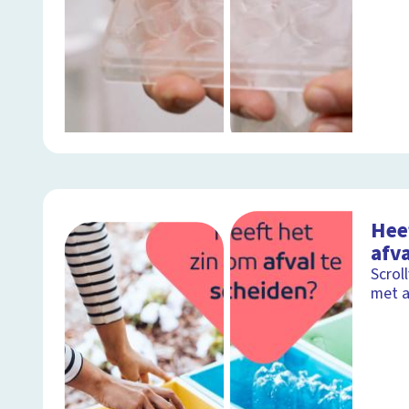
Hee
afva
Scrol
met a