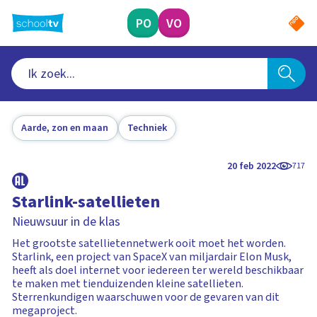
Ga
naar
PO
VO
hoofdinhoud
Aarde, zon en maan
Techniek
20 feb 2022
717
Starlink-satellieten
Nieuwsuur in de klas
Het grootste satellietennetwerk ooit moet het worden.
Starlink, een project van SpaceX van miljardair Elon Musk,
heeft als doel internet voor iedereen ter wereld beschikbaar
te maken met tienduizenden kleine satellieten.
Sterrenkundigen waarschuwen voor de gevaren van dit
megaproject.