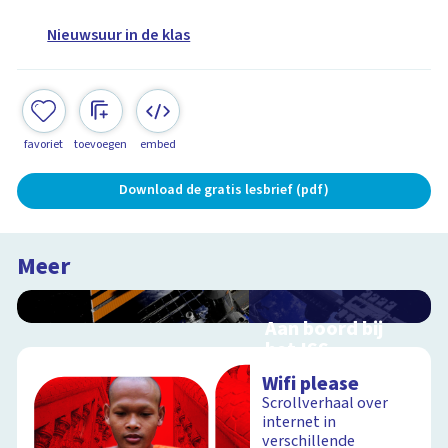
Nieuwsuur in de klas
favoriet
toevoegen
embed
Download de gratis lesbrief (pdf)
Meer
Aan boord bij
het ISS
Interactieve
Wifi please
schoolplaat over de
Scrollverhaal over
ruimtevaart
internet in
verschillende