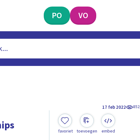
PO
VO
852
17 feb 2022
hips
favoriet
toevoegen
embed