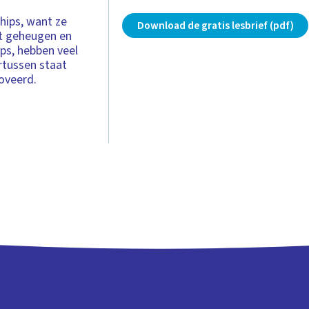
chips, want ze
Download de gratis lesbrief (pdf)
het geheugen en
ips, hebben veel
rtussen staat
noveerd.