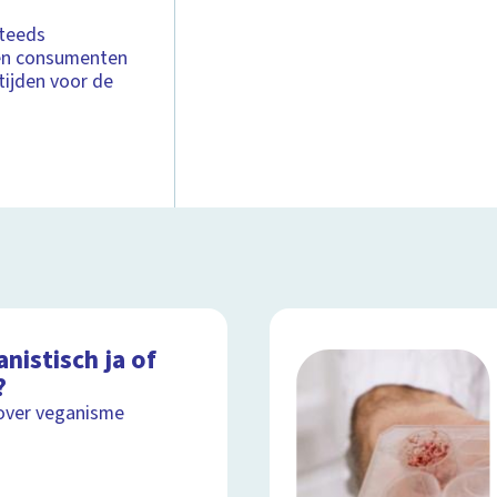
steeds
 en consumenten
tijden voor de
nistisch ja of
?
over veganisme