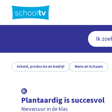
Ga
naar
hoofdinhoud
Arbeid, productie en bedrijf
Mens en lichaam
Plantaardig is succesvol
Nieuwsuur in de klas