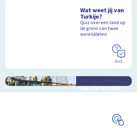
Wat weet jij van
Turkije?
Quiz over een land op
de grens van twee
werelddelen
Quiz
De VOC en WIC
van alle kanten
Handel en oorlog
over zee
Schoolplaat