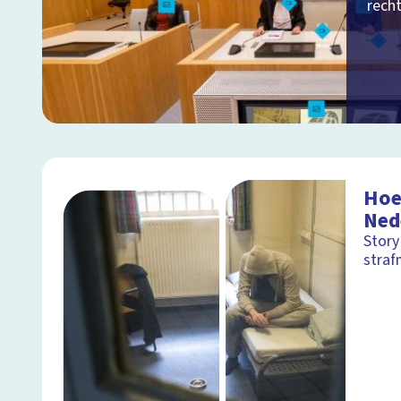
rech
Hoe 
Ned
Story
straf