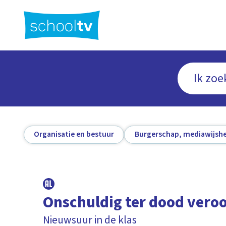
Ga
naar
hoofdinhoud
Organisatie en bestuur
Burgerschap, mediawijshe
Onschuldig ter dood vero
Nieuwsuur in de klas