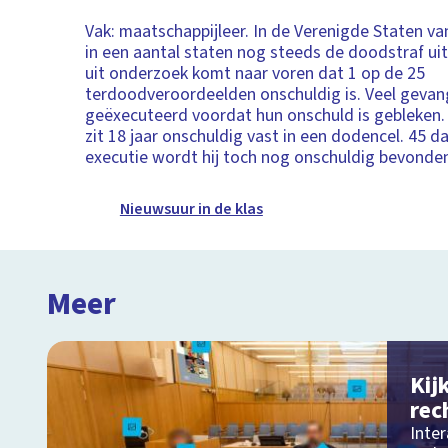
Vak: maatschappijleer. In de Verenigde Staten v
in een aantal staten nog steeds de doodstraf u
uit onderzoek komt naar voren dat 1 op de 25
terdoodveroordeelden onschuldig is. Veel gevang
geëxecuteerd voordat hun onschuld is gebleken
zit 18 jaar onschuldig vast in een dodencel. 45 d
executie wordt hij toch nog onschuldig bevonden 
Nieuwsuur in de klas
Meer
Kij
rec
Inter