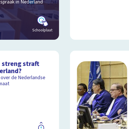
tspraak in Nederland
Schoolplaat
streng straft
erland?
 over de Nederlandse
maat