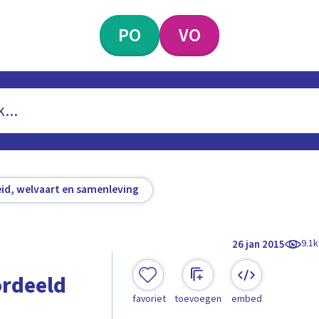
PO
VO
id, welvaart en samenleving
9.1k
26 jan 2015
ordeeld
favoriet
toevoegen
embed