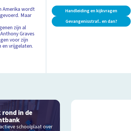
an Amerika wordt
Handleiding en kijkvragen
itgevoerd. Maar
Gevangenisstraf.. en dan?
enen zijn al
. Anthony Graves
agen voor zijn
en vrijgelaten.
k rond in de
htbank
actieve schoolplaat over