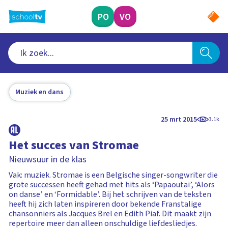
Ga
naar
PO
VO
hoofdinhoud
Muziek en dans
25 mrt 2015
3.1k
Het succes van Stromae
Nieuwsuur in de klas
Vak: muziek. Stromae is een Belgische singer-songwriter die
grote successen heeft gehad met hits als ‘Papaoutai’, ‘Alors
on danse’ en ‘Formidable’. Bij het schrijven van de teksten
heeft hij zich laten inspireren door bekende Franstalige
chansonniers als Jacques Brel en Edith Piaf. Dit maakt zijn
repertoire meer dan alleen onschuldige liefdesliedjes.