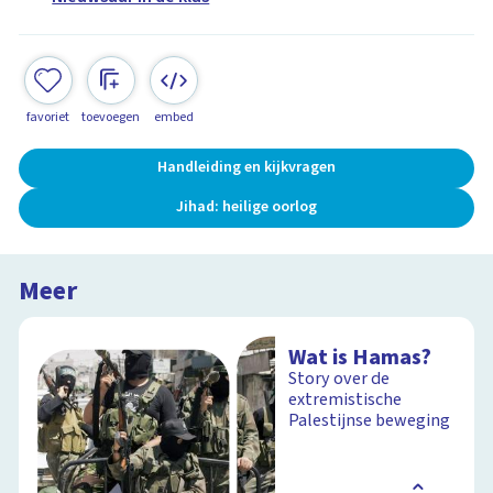
favoriet
toevoegen
embed
Handleiding en kijkvragen
Jihad: heilige oorlog
Meer
Wat is Hamas?
Story over de
extremistische
Palestijnse beweging