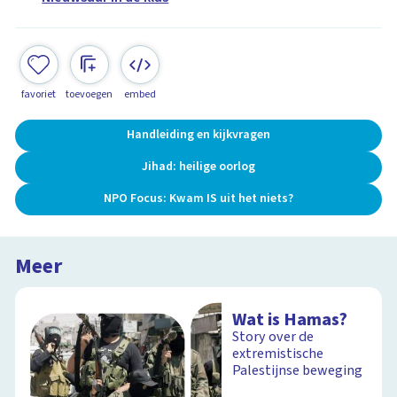
favoriet
toevoegen
embed
Handleiding en kijkvragen
Jihad: heilige oorlog
NPO Focus: Kwam IS uit het niets?
Meer
Wat is Hamas?
Story over de
extremistische
Palestijnse beweging