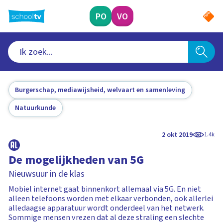
Ga
naar
PO
VO
hoofdinhoud
Burgerschap, mediawijsheid, welvaart en samenleving
Natuurkunde
2 okt 2019
1.4k
De mogelijkheden van 5G
Nieuwsuur in de klas
Mobiel internet gaat binnenkort allemaal via 5G. En niet
alleen telefoons worden met elkaar verbonden, ook allerlei
alledaagse apparatuur wordt onderdeel van het netwerk.
Sommige mensen vrezen dat al deze straling een slechte