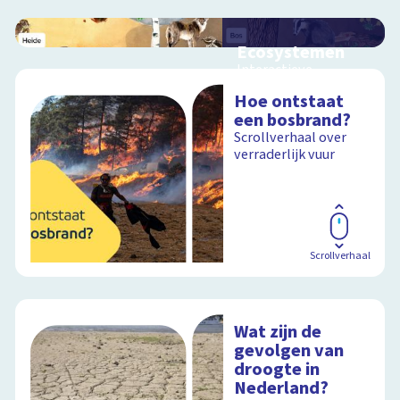
Ecosystemen
Interactieve
schoolplaat over de
Hoe ontstaat
Veluwe
een bosbrand?
Scrollverhaal over
verraderlijk vuur
Schoolplaat
Scrollverhaal
Wat zijn de
gevolgen van
droogte in
Nederland?