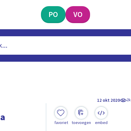
PO
VO
2k
12 okt 2020
pa
favoriet
toevoegen
embed