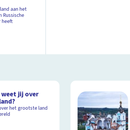
land aan het
n Russische
 heeft
weet jij over
land?
over het grootste land
ereld