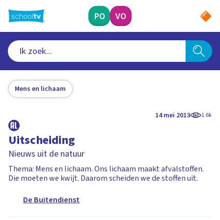
Ga
naar
PO
VO
hoofdinhoud
Mens en lichaam
14 mei 2013
1.6k
Uitscheiding
Nieuws uit de natuur
Thema: Mens en lichaam. Ons lichaam maakt afvalstoffen.
Die moeten we kwijt. Daarom scheiden we de stoffen uit.
De Buitendienst