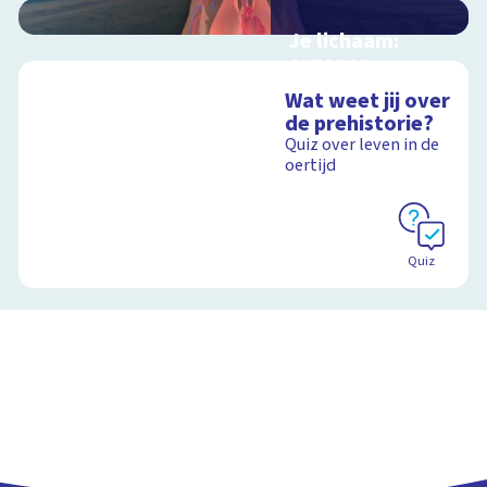
Je lichaam:
organen
Interactieve
Wat weet jij over
schoolplaat langs je
de prehistorie?
organen
Quiz over leven in de
oertijd
Schoolplaat
Quiz