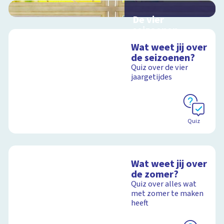
De vier
seizoenen
Interactieve
Wat weet jij over
schoolplaat over de
de seizoenen?
seizoenen
Quiz over de vier
jaargetijdes
Schoolplaat
Quiz
Wat weet jij over
de zomer?
Quiz over alles wat
met zomer te maken
heeft