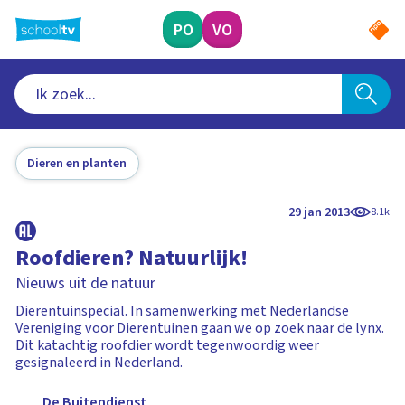
Ga
naar
PO
VO
hoofdinhoud
Dieren en planten
29 jan 2013
8.1k
Roofdieren? Natuurlijk!
Nieuws uit de natuur
Dierentuinspecial. In samenwerking met Nederlandse
Vereniging voor Dierentuinen gaan we op zoek naar de lynx.
Dit katachtig roofdier wordt tegenwoordig weer
gesignaleerd in Nederland.
De Buitendienst