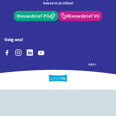
keuze in je inbox!
Nieuwsbrief PO
Nieuwsbrief VO
Volg ons!
Extra's
Schooltv biedt meer
Quiz
Schoolplaat
Tijd
dan video's! Ontdek
onze extra inhoud: