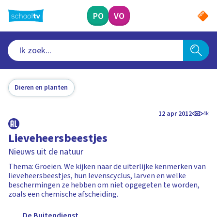
Ga
naar
PO
VO
hoofdinhoud
Dieren en planten
12 apr 2012
4k
Lieveheersbeestjes
Nieuws uit de natuur
Thema: Groeien. We kijken naar de uiterlijke kenmerken van
lieveheersbeestjes, hun levenscyclus, larven en welke
beschermingen ze hebben om niet opgegeten te worden,
zoals een chemische afscheiding.
De Buitendienst