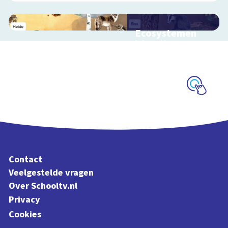
Ecosystemen
Interactieve
schoolplaat over de
Veluwe
Schoolplaat
Contact
Veelgestelde vragen
Over Schooltv.nl
Privacy
Cookies