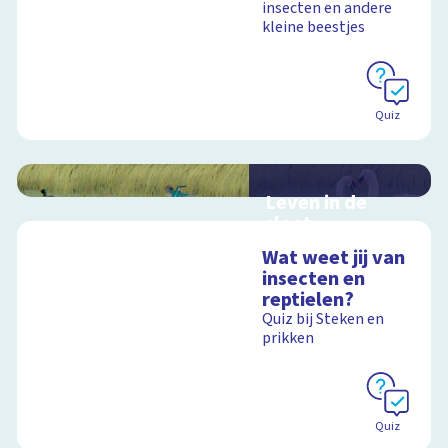
insecten en andere
kleine beestjes
Quiz
Leven in de
sloot
Interactieve
Wat weet jij van
schoolplaat over het
insecten en
slootleven
reptielen?
Quiz bij Steken en
prikken
Schoolplaat
Quiz